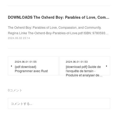
DOWNLOADS The Oxherd Boy: Parables of Love, Compassion, and Community by Regina Linke
The Oxherd Boy: Parables of Love, Compassion, and Community.
Regina Linke The-Oxherd-Boy-Parables-of-Love.pdf ISBN: 9780593…
2024.06.02 23:14
2024.06.01 01:55
2024.06.01 01:53
{pdf download}
[download pdf] Guide de
Programmer avec Rust
l'enquête de terrain -
Produire et analyser de…
0
コメント