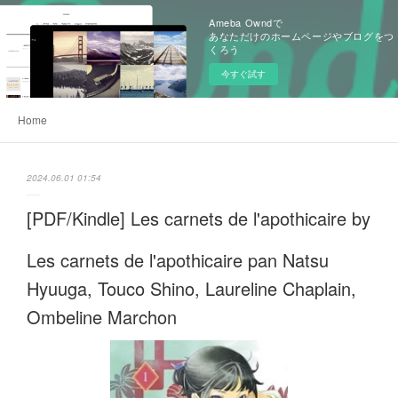
Ameba Owndで
あなただけのホームページやブログをつ
くろう
今すぐ試す
Home
2024.06.01 01:54
[PDF/Kindle] Les carnets de l'apothicaire by
Les carnets de l'apothicaire pan Natsu
Hyuuga, Touco Shino, Laureline Chaplain,
Ombeline Marchon