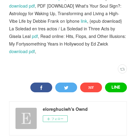
download pdf
, PDF [DOWNLOAD] What's Your Soul Sign?:
Astrology for Waking Up, Transforming and Living a High-
Vibe Life by Debbie Frank on Iphone
link
, {epub download}
La Soledad en tres actos / La Soledad in Three Acts by
Gisela Leal
pdf
, Read online: Hits, Flops, and Other Illusions:
My Fortysomething Years in Hollywood by Ed Zwick
download pdf
,
eloreghuciwh's Ownd
フォロー